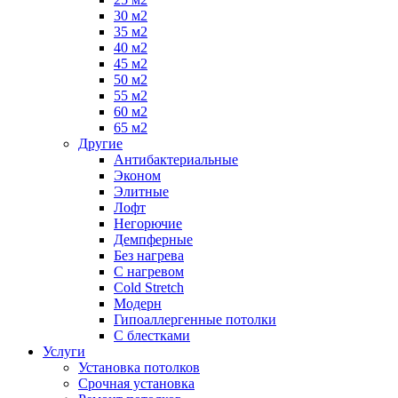
30 м2
35 м2
40 м2
45 м2
50 м2
55 м2
60 м2
65 м2
Другие
Антибактериальные
Эконом
Элитные
Лофт
Негорючие
Демпферные
Без нагрева
С нагревом
Cold Stretch
Модерн
Гипоаллергенные потолки
С блестками
Услуги
Установка потолков
Срочная установка