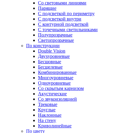
Со световыми линиями
Парящие
С подсветкой по периметру
С подсветкой внутри
С контурной подсветкой
С точечными светильниками
Полупрозрачные
Светопрозрачные
По конструкции
Double Vision
Двухуровневые
Бесшовные
Бесщелевые
Комбинированные
Многоуровневые
Одноуровневые
Со скрытым карнизом
Акустические
Со звукоизоляцией
Трековые
Круглые
Наклонные
На стену
Криволинейные
По цвету