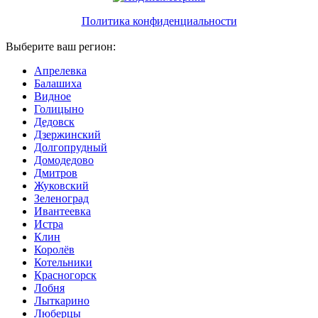
Политика конфиденциальности
Выберите ваш регион:
Апрелевка
Балашиха
Видное
Голицыно
Дедовск
Дзержинский
Долгопрудный
Домодедово
Дмитров
Жуковский
Зеленоград
Ивантеевка
Истра
Клин
Королёв
Котельники
Красногорск
Лобня
Лыткарино
Люберцы