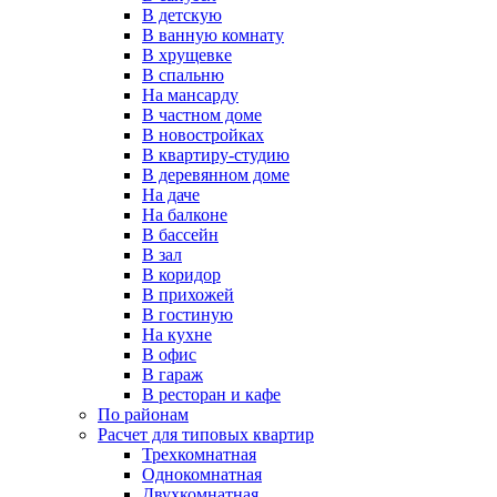
В детскую
В ванную комнату
В хрущевке
В спальню
На мансарду
В частном доме
В новостройках
В квартиру-студию
В деревянном доме
На даче
На балконе
В бассейн
В зал
В коридор
В прихожей
В гостиную
На кухне
В офис
В гараж
В ресторан и кафе
По районам
Расчет для типовых квартир
Трехкомнатная
Однокомнатная
Двухкомнатная