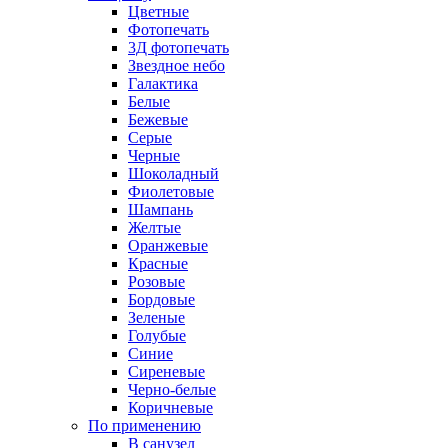
Цветные
Фотопечать
3Д фотопечать
Звездное небо
Галактика
Белые
Бежевые
Серые
Черные
Шоколадный
Фиолетовые
Шампань
Желтые
Оранжевые
Красные
Розовые
Бордовые
Зеленые
Голубые
Синие
Сиреневые
Черно-белые
Коричневые
По применению
В санузел