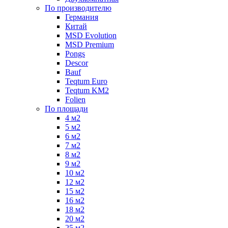
По производителю
Германия
Китай
MSD Evolution
MSD Premium
Pongs
Descor
Bauf
Teqtum Euro
Teqtum KM2
Folien
По площади
4 м2
5 м2
6 м2
7 м2
8 м2
9 м2
10 м2
12 м2
15 м2
16 м2
18 м2
20 м2
25 м2