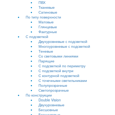
ПВХ
Тканевые
Сатиновые
По типу поверхности
Матовые
Глянцевые
Фактурные
С подсветкой
Двухуровневые с подсветкой
Многоуровневые с подсветкой
Теневые
Со световыми линиями
Парящие
С подсветкой по периметру
С подсветкой внутри
С контурной подсветкой
С точечными светильниками
Полупрозрачные
Светопрозрачные
По конструкции
Double Vision
Двухуровневые
Бесшовные
Бесщелевые