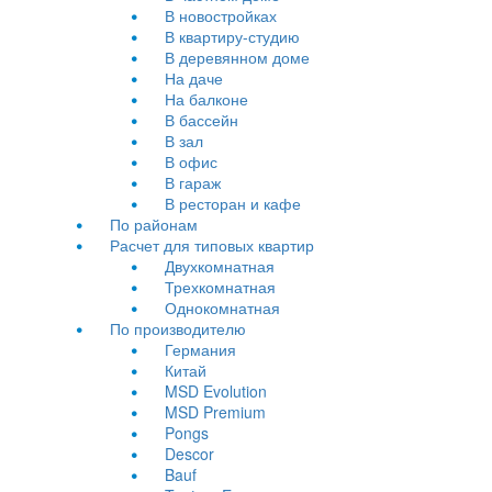
В новостройках
В квартиру-студию
В деревянном доме
На даче
На балконе
В бассейн
В зал
В офис
В гараж
В ресторан и кафе
По районам
Расчет для типовых квартир
Двухкомнатная
Трехкомнатная
Однокомнатная
По производителю
Германия
Китай
MSD Evolution
MSD Premium
Pongs
Descor
Bauf