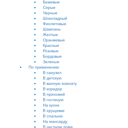
Бежевые
Серые
Черные
Шоколадный
Фиолетовые
Шампань
Желтые
Оранжевые
Красные
Розовые
Бордовые
Зеленые
По применению
В санузел
В детскую
В ванную комнату
В коридор
В прихожей
В гостиную
На кухне
В хрущевке
В спальню
На мансарду
В частном доме