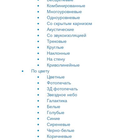
Комбинированные
Многоуровневые
Одноуровневые
Со скрытым карнизом
Акустические
Со звукоизоляцией
Трековые
Круглые
Наклонные
На стену
Криволинейные
По цвету
Цветные
Фотопечать
3Д фотопечать
Звездное небо
Галактика
Белые
Голубые
Синие
Сиреневые
Черно-белые
Коричневые