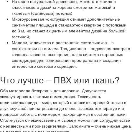
На фоне натуральной древесины, мягкого текстиля и
классического дизайна хорошо смотрится матовый и
тканевый (сатиновый) потолок;
Многоуровневая конструкция отнимет дополнительные
сантиметры площади в стандартной квартире с потолками
до 3 м, но станет акцентным элементом дизайна большой
гостиной;
Модели, количество и расстановка светильников – в
соответствии со стилем. Традиционно – подвесная люстра в
качества главного освещения, плюс система встроенных
светодиодов для зонирования пространства и создания
интересного светового сценария.
Что лучше – ПВХ или ткань?
Оба материала безвредны для человека. Допускается
эксплуатировать в жилых помещениях. Токсичность
поливинилхлорида – миф, который становится правдой только в
двух случаях: при нагревании до очень высоких температур и в
процессе работы с полимером, находящимся в состоянии пыли.
Столкнуться с некачественным сырьем можно при сотрудничестве
с неизвестными производителями. Запомните – очень низкая цена
на потолки должна вас насторожить.