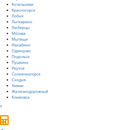
Котельники
Красногорск
Лобня
Лыткарино
Люберцы
Мoсква
Мытищи
Нахабино
Одинцово
Подольск
Пушкино
Реутов
Солнечногорск
Сходня
Химки
Железнодорожный
Климовск
x