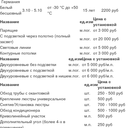
Германия
Белый
от -30 °С до +50
3.10 - 5.10
15 лет
2200 руб
бесшовный
°С
Цена с
Название
ед.изм
установкой
Парящие
м.пог.
от 3 000 руб
С подсветкой через полотно (полный
м.пог.
от 20 000 руб
засвет)
Световые линии
м.пог.
от 5 000 руб
Контурные потолки
м.пог.
от 3 000 руб
Название
ед.изм
Цена с установкой
Двухуровневые без подсветки
м.пог.
от 5 000 руб/м.п.
Двухуровневые с подсветкой
м.пог.
от 6 000 руб/м.п.
Двухуровневые с подсветкой в нише
м.пог.
от 6 000 руб/м.п.
Цена с
Название
ед.изм
установкой
Обход трубы с окантовкой
шт.
250 - 500 руб
Крепление люстры универсальное
шт.
500 руб
Снятие/Установка люстры
шт.
700 - 1000 руб
Обход кондиционера
шт.
500 - 1000 руб
Криволинейный участок
м.п.
500 руб
Дополнительный угол (более 4-х в
м.п.
250 руб
помещении)