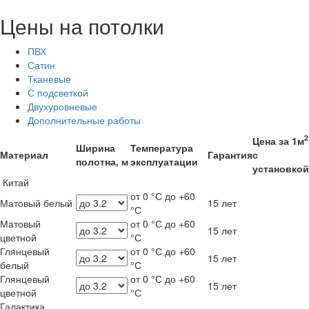
Цены на потолки
ПВХ
Сатин
Тканевые
С подсветкой
Двухуровневые
Дополнительные работы
2
Цена за 1м
Ширина
Температура
Материал
Гарантия
с
полотна, м
эксплуатации
установкой
Китай
от 0 °С до +60
Матовый белый
15 лет
°С
Матовый
от 0 °С до +60
15 лет
цветной
°С
Глянцевый
от 0 °С до +60
15 лет
белый
°С
Глянцевый
от 0 °С до +60
15 лет
цветной
°С
Галактика