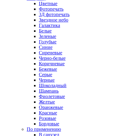
Цветные
Фотопечать
3Д фотопечать
Звездное небо
Галактика
Белые
Зеленые
Голубые
Синие
Сиреневые
Черно-белые
Коричневые
Бежевые
Серые
Черные
Шоколадный
Шампань
Фиолетовые
Желтые
Оранжевые
Красные
Розовые
Бордовые
По применению
В санузел