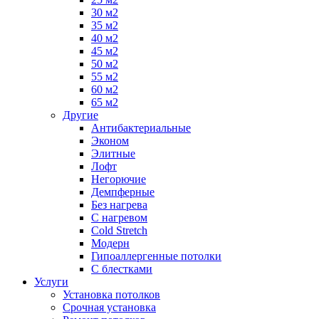
30 м2
35 м2
40 м2
45 м2
50 м2
55 м2
60 м2
65 м2
Другие
Антибактериальные
Эконом
Элитные
Лофт
Негорючие
Демпферные
Без нагрева
С нагревом
Cold Stretch
Модерн
Гипоаллергенные потолки
С блестками
Услуги
Установка потолков
Срочная установка