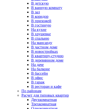
В детскую
В ванную комнату
В зал
В коридор
В прихожей
В гостиную
На кухне
В хрущевке
В спальню
На мансарду
В частном доме
В новостройках
В квартиру-студию
В деревянном доме
На даче
На балконе
В бассейн
В офис
В гараж
В ресторан и кафе
По районам
Расчет для типовых квартир
Двухкомнатная
Трехкомнатная
Однокомнатная