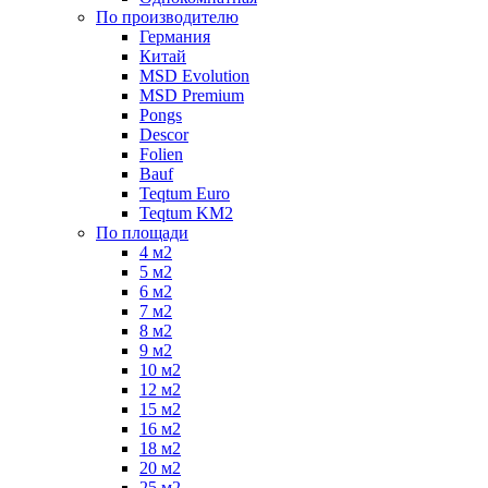
По производителю
Германия
Китай
MSD Evolution
MSD Premium
Pongs
Descor
Folien
Bauf
Teqtum Euro
Teqtum KM2
По площади
4 м2
5 м2
6 м2
7 м2
8 м2
9 м2
10 м2
12 м2
15 м2
16 м2
18 м2
20 м2
25 м2