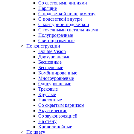
Со световыми линиями
Парящие
С подсветкой по периметру
С подсветкой внутри
С контурной подсветкой
С точечными светильниками
Полупрозрачные
Светопрозрачные
По конструкции
Double Vision
Двухуровневые
Бесшовные
Бесщелевые
Комбинированные
Многоуровневые
Одноуровневые
Трековые
Круглые
Наклонные
Со скрытым карнизом
Акустические
Со звукоизоляцией
На стену
Криволинейные
По цвету